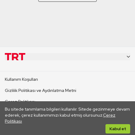
KURUMSAL
Kullanım Koşulları
KANAL SİTELERİ
Gizlilik Politikası ve Aydınlatma Metni
Çerez Politikası
SİTELER
Bu sitede tanımlama bilgileri kullanılır. Sitede gezinmeye devam
İletişim
ederek, çerez kullanımımızı kabul etmiş olursunuz.
Çerez
Politikası
CANLI YAYINLAR
Her hakkı saklıdır. ©2026 TRT. Bağlantı yoluyla gidilen dış
Kabul et
sitelerin içeriklerinden TRT sorumlu değildir.