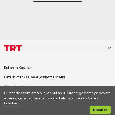
KURUMSAL
Kullanım Koşulları
KANAL SİTELERİ
Gizlilik Politikası ve Aydınlatma Metni
Çerez Politikası
SİTELER
Bu sitede tanımlama bilgileri kullanılır. Sitede gezinmeye devam
İletişim
ederek, çerez kullanımımızı kabul etmiş olursunuz.
Çerez
Politikası
CANLI YAYINLAR
Her hakkı saklıdır. ©2026 TRT. Bağlantı yoluyla gidilen dış
Kabul et
sitelerin içeriklerinden TRT sorumlu değildir.