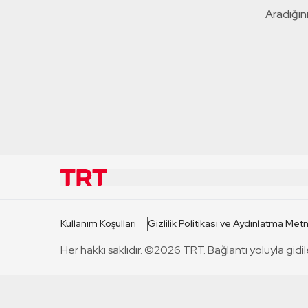
Aradığını
KURUMSAL
KANAL
Kullanım Koşulları
Gizlilik Politikası ve Aydınlatma Metn
TRT Hakkında
TRT 1
Her hakkı saklıdır. ©2026 TRT. Bağlantı yoluyla gidil
Mevzuat
TRT 2
Basın Açıklamaları
TRT Belge
Bize Ulaşın
TRT Habe