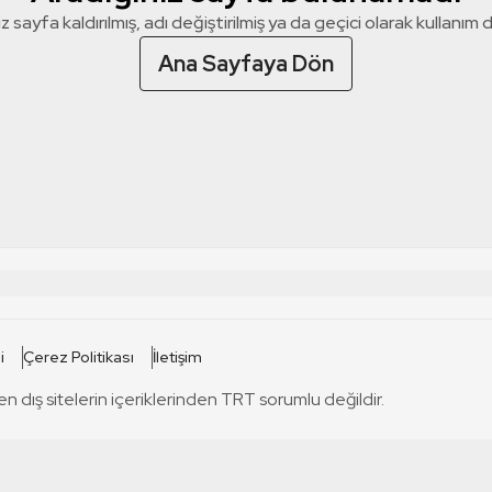
z sayfa kaldırılmış, adı değiştirilmiş ya da geçici olarak kullanım dış
Ana Sayfaya Dön
 SİTELERİ
SİTELER
i
Çerez Politikası
İletişim
TRT Kürdi
tabii
T
en dış sitelerin içeriklerinden TRT sorumlu değildir.
TRT World
TRT Dinle
T
sel
TRT Arabi
Engelsiz TRT
T
r
TRT Eba İlkokul
TRT 12 Punto
T