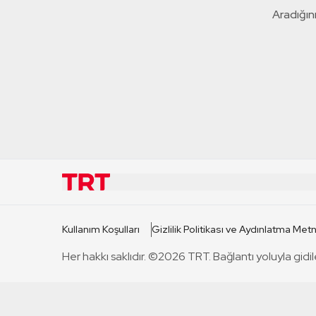
Aradığını
KURUMSAL
KANAL
Kullanım Koşulları
Gizlilik Politikası ve Aydınlatma Metn
TRT Hakkında
TRT 1
Her hakkı saklıdır. ©2026 TRT. Bağlantı yoluyla gidil
Mevzuat
TRT 2
Basın Açıklamaları
TRT Belge
Bize Ulaşın
TRT Habe