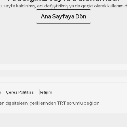
z sayfa kaldırılmış, adı değiştirilmiş ya da geçici olarak kullanım dış
Ana Sayfaya Dön
 SİTELERİ
SİTELER
i
Çerez Politikası
İletişim
TRT Kürdi
tabii
T
en dış sitelerin içeriklerinden TRT sorumlu değildir.
TRT World
TRT Dinle
T
sel
TRT Arabi
Engelsiz TRT
T
r
TRT Eba İlkokul
TRT 12 Punto
T