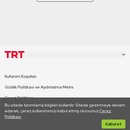
KURUMSAL
Kullanım Koşulları
KANAL SİTELERİ
Gizlilik Politikası ve Aydınlatma Metni
Çerez Politikası
SİTELER
Bu sitede tanımlama bilgileri kullanılır. Sitede gezinmeye devam
İletişim
ederek, çerez kullanımımızı kabul etmiş olursunuz.
Çerez
Politikası
CANLI YAYINLAR
Her hakkı saklıdır. ©2026 TRT. Bağlantı yoluyla gidilen dış
Kabul et
sitelerin içeriklerinden TRT sorumlu değildir.