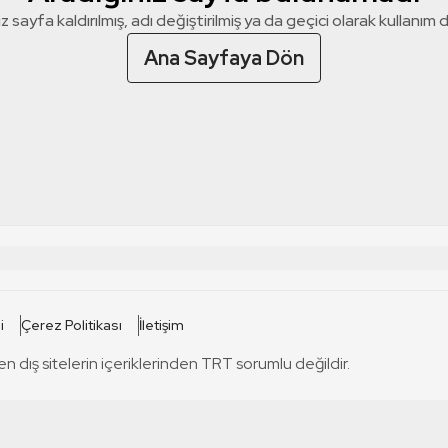
z sayfa kaldırılmış, adı değiştirilmiş ya da geçici olarak kullanım dış
Ana Sayfaya Dön
 SİTELERİ
SİTELER
i
Çerez Politikası
İletişim
TRT Kürdi
tabii
T
en dış sitelerin içeriklerinden TRT sorumlu değildir.
TRT World
TRT Dinle
T
sel
TRT Arabi
Engelsiz TRT
T
r
TRT Eba İlkokul
TRT 12 Punto
T