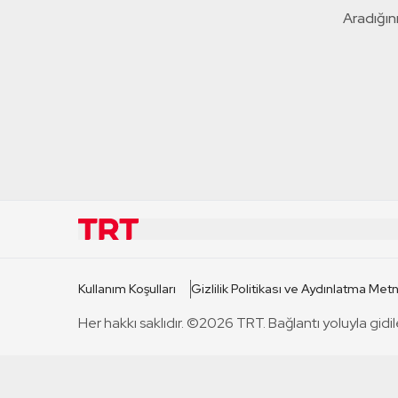
Aradığını
KURUMSAL
KANAL
Kullanım Koşulları
Gizlilik Politikası ve Aydınlatma Metn
TRT Hakkında
TRT 1
Her hakkı saklıdır. ©2026 TRT. Bağlantı yoluyla gidil
Mevzuat
TRT 2
Basın Açıklamaları
TRT Belge
Bize Ulaşın
TRT Habe