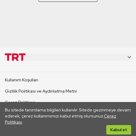
KURUMSAL
Kullanım Koşulları
KANAL SİTELERİ
Gizlilik Politikası ve Aydınlatma Metni
Çerez Politikası
SİTELER
Bu sitede tanımlama bilgileri kullanılır. Sitede gezinmeye devam
İletişim
ederek, çerez kullanımımızı kabul etmiş olursunuz.
Çerez
Politikası
CANLI YAYINLAR
Her hakkı saklıdır. ©2026 TRT. Bağlantı yoluyla gidilen dış
Kabul et
sitelerin içeriklerinden TRT sorumlu değildir.