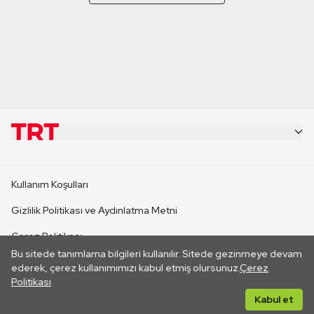
KURUMSAL
Kullanım Koşulları
KANAL SİTELERİ
Gizlilik Politikası ve Aydınlatma Metni
Çerez Politikası
SİTELER
Bu sitede tanımlama bilgileri kullanılır. Sitede gezinmeye devam
İletişim
ederek, çerez kullanımımızı kabul etmiş olursunuz.
Çerez
Politikası
CANLI YAYINLAR
Her hakkı saklıdır. ©2026 TRT. Bağlantı yoluyla gidilen dış
Kabul et
sitelerin içeriklerinden TRT sorumlu değildir.