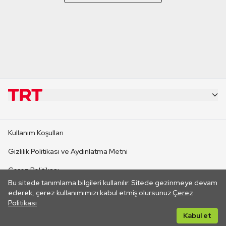
KURUMSAL
Kullanım Koşulları
KANAL SİTELERİ
Gizlilik Politikası ve Aydınlatma Metni
Çerez Politikası
SİTELER
Bu sitede tanımlama bilgileri kullanılır. Sitede gezinmeye devam
İletişim
ederek, çerez kullanımımızı kabul etmiş olursunuz.
Çerez
Politikası
CANLI YAYINLAR
Her hakkı saklıdır. ©2026 TRT. Bağlantı yoluyla gidilen dış
Kabul et
sitelerin içeriklerinden TRT sorumlu değildir.