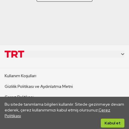
KURUMSAL
Kullanım Koşulları
KANAL SİTELERİ
Gizlilik Politikası ve Aydınlatma Metni
Çerez Politikası
SİTELER
Bu sitede tanımlama bilgileri kullanılır. Sitede gezinmeye devam
İletişim
ederek, çerez kullanımımızı kabul etmiş olursunuz.
Çerez
Politikası
CANLI YAYINLAR
Her hakkı saklıdır. ©2026 TRT. Bağlantı yoluyla gidilen dış
Kabul et
sitelerin içeriklerinden TRT sorumlu değildir.