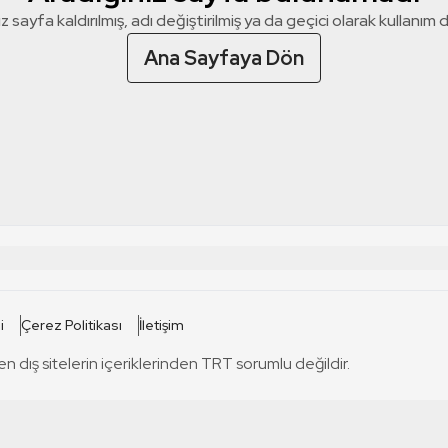
z sayfa kaldırılmış, adı değiştirilmiş ya da geçici olarak kullanım dış
Ana Sayfaya Dön
 SİTELERİ
SİTELER
i
Çerez Politikası
İletişim
TRT Kürdi
tabii
T
en dış sitelerin içeriklerinden TRT sorumlu değildir.
TRT World
TRT Dinle
T
sel
TRT Arabi
Engelsiz TRT
T
r
TRT Eba İlkokul
TRT 12 Punto
T