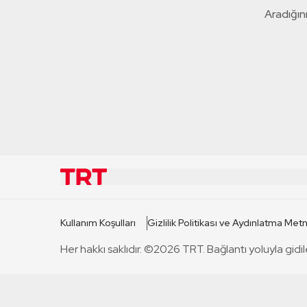
Aradığını
KURUMSAL
KANAL
Kullanım Koşulları
Gizlilik Politikası ve Aydınlatma Metn
TRT Hakkında
TRT 1
Her hakkı saklıdır. ©2026 TRT. Bağlantı yoluyla gidil
Mevzuat
TRT 2
Basın Açıklamaları
TRT Belge
Bize Ulaşın
TRT Habe