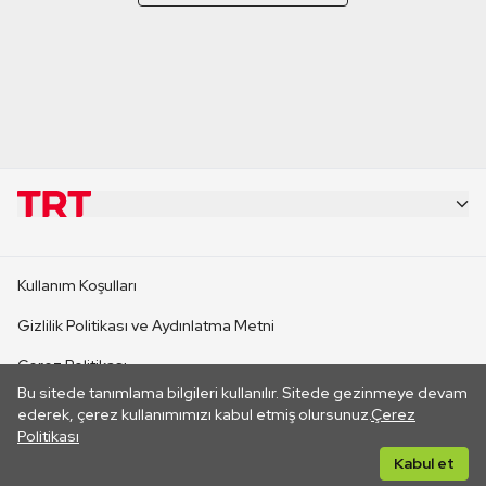
KURUMSAL
Kullanım Koşulları
KANAL SİTELERİ
Gizlilik Politikası ve Aydınlatma Metni
Çerez Politikası
SİTELER
Bu sitede tanımlama bilgileri kullanılır. Sitede gezinmeye devam
İletişim
ederek, çerez kullanımımızı kabul etmiş olursunuz.
Çerez
Politikası
CANLI YAYINLAR
Her hakkı saklıdır. ©2026 TRT. Bağlantı yoluyla gidilen dış
Kabul et
sitelerin içeriklerinden TRT sorumlu değildir.