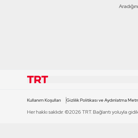
Aradığını
KURUMSAL
KANAL
Kullanım Koşulları
Gizlilik Politikası ve Aydınlatma Metn
TRT Hakkında
TRT 1
Her hakkı saklıdır. ©2026 TRT. Bağlantı yoluyla gidil
Mevzuat
TRT 2
Basın Açıklamaları
TRT Belge
Bize Ulaşın
TRT Habe