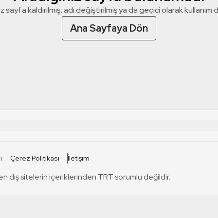
z sayfa kaldırılmış, adı değiştirilmiş ya da geçici olarak kullanım dış
Ana Sayfaya Dön
 SİTELERİ
SİTELER
i
Çerez Politikası
İletişim
TRT Kürdi
tabii
T
en dış sitelerin içeriklerinden TRT sorumlu değildir.
TRT World
TRT Dinle
T
sel
TRT Arabi
Engelsiz TRT
T
r
TRT Eba İlkokul
TRT 12 Punto
T