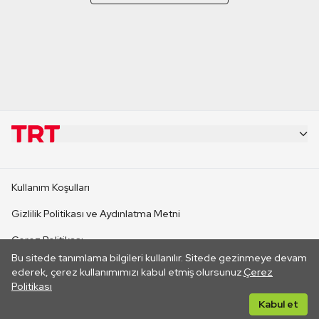
KURUMSAL
Kullanım Koşulları
KANAL SİTELERİ
Gizlilik Politikası ve Aydınlatma Metni
Çerez Politikası
SİTELER
Bu sitede tanımlama bilgileri kullanılır. Sitede gezinmeye devam
İletişim
ederek, çerez kullanımımızı kabul etmiş olursunuz.
Çerez
Politikası
CANLI YAYINLAR
Her hakkı saklıdır. ©2026 TRT. Bağlantı yoluyla gidilen dış
Kabul et
sitelerin içeriklerinden TRT sorumlu değildir.