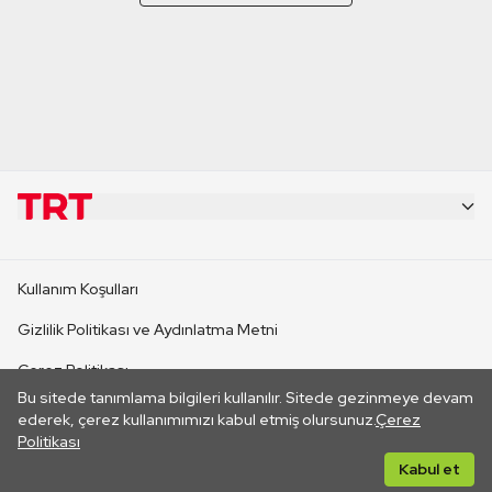
KURUMSAL
Kullanım Koşulları
KANAL SİTELERİ
Gizlilik Politikası ve Aydınlatma Metni
Çerez Politikası
SİTELER
Bu sitede tanımlama bilgileri kullanılır. Sitede gezinmeye devam
İletişim
ederek, çerez kullanımımızı kabul etmiş olursunuz.
Çerez
Politikası
CANLI YAYINLAR
Her hakkı saklıdır. ©2026 TRT. Bağlantı yoluyla gidilen dış
Kabul et
sitelerin içeriklerinden TRT sorumlu değildir.