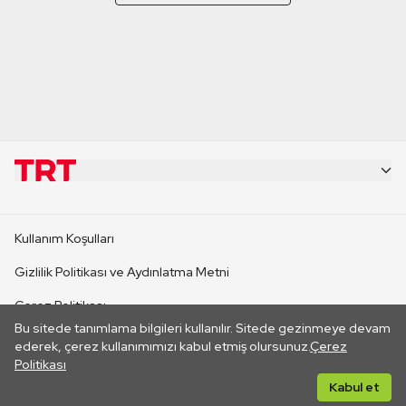
KURUMSAL
Kullanım Koşulları
KANAL SİTELERİ
Gizlilik Politikası ve Aydınlatma Metni
Çerez Politikası
SİTELER
Bu sitede tanımlama bilgileri kullanılır. Sitede gezinmeye devam
İletişim
ederek, çerez kullanımımızı kabul etmiş olursunuz.
Çerez
Politikası
CANLI YAYINLAR
Her hakkı saklıdır. ©2026 TRT. Bağlantı yoluyla gidilen dış
Kabul et
sitelerin içeriklerinden TRT sorumlu değildir.