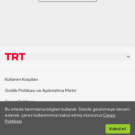
KURUMSAL
Kullanım Koşulları
KANAL SİTELERİ
Gizlilik Politikası ve Aydınlatma Metni
Çerez Politikası
SİTELER
Bu sitede tanımlama bilgileri kullanılır. Sitede gezinmeye devam
İletişim
ederek, çerez kullanımımızı kabul etmiş olursunuz.
Çerez
Politikası
CANLI YAYINLAR
Her hakkı saklıdır. ©2026 TRT. Bağlantı yoluyla gidilen dış
Kabul et
sitelerin içeriklerinden TRT sorumlu değildir.