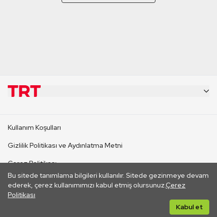
KURUMSAL
Kullanım Koşulları
KANAL SİTELERİ
Gizlilik Politikası ve Aydınlatma Metni
Çerez Politikası
SİTELER
Bu sitede tanımlama bilgileri kullanılır. Sitede gezinmeye devam
İletişim
ederek, çerez kullanımımızı kabul etmiş olursunuz.
Çerez
Politikası
CANLI YAYINLAR
Her hakkı saklıdır. ©2026 TRT. Bağlantı yoluyla gidilen dış
Kabul et
sitelerin içeriklerinden TRT sorumlu değildir.