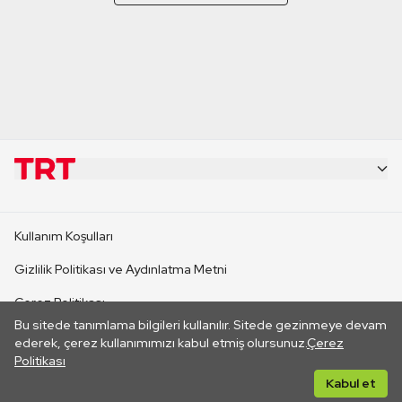
KURUMSAL
Kullanım Koşulları
KANAL SİTELERİ
Gizlilik Politikası ve Aydınlatma Metni
Çerez Politikası
SİTELER
Bu sitede tanımlama bilgileri kullanılır. Sitede gezinmeye devam
İletişim
ederek, çerez kullanımımızı kabul etmiş olursunuz.
Çerez
Politikası
CANLI YAYINLAR
Her hakkı saklıdır. ©2026 TRT. Bağlantı yoluyla gidilen dış
Kabul et
sitelerin içeriklerinden TRT sorumlu değildir.