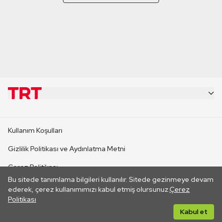
KURUMSAL
Kullanım Koşulları
KANAL SİTELERİ
Gizlilik Politikası ve Aydınlatma Metni
Çerez Politikası
SİTELER
Bu sitede tanımlama bilgileri kullanılır. Sitede gezinmeye devam
İletişim
ederek, çerez kullanımımızı kabul etmiş olursunuz.
Çerez
Politikası
CANLI YAYINLAR
Her hakkı saklıdır. ©2026 TRT. Bağlantı yoluyla gidilen dış
Kabul et
sitelerin içeriklerinden TRT sorumlu değildir.