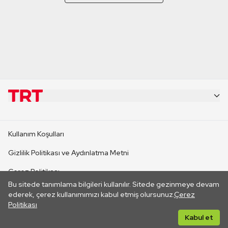
KURUMSAL
Kullanım Koşulları
KANAL SİTELERİ
Gizlilik Politikası ve Aydınlatma Metni
Çerez Politikası
SİTELER
Bu sitede tanımlama bilgileri kullanılır. Sitede gezinmeye devam
İletişim
ederek, çerez kullanımımızı kabul etmiş olursunuz.
Çerez
Politikası
CANLI YAYINLAR
Her hakkı saklıdır. ©2026 TRT. Bağlantı yoluyla gidilen dış
Kabul et
sitelerin içeriklerinden TRT sorumlu değildir.