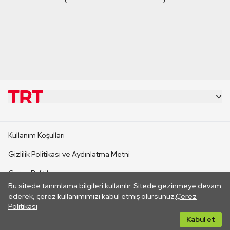
KURUMSAL
Kullanım Koşulları
KANAL SİTELERİ
Gizlilik Politikası ve Aydınlatma Metni
Çerez Politikası
SİTELER
Bu sitede tanımlama bilgileri kullanılır. Sitede gezinmeye devam
İletişim
ederek, çerez kullanımımızı kabul etmiş olursunuz.
Çerez
Politikası
CANLI YAYINLAR
Her hakkı saklıdır. ©2026 TRT. Bağlantı yoluyla gidilen dış
Kabul et
sitelerin içeriklerinden TRT sorumlu değildir.