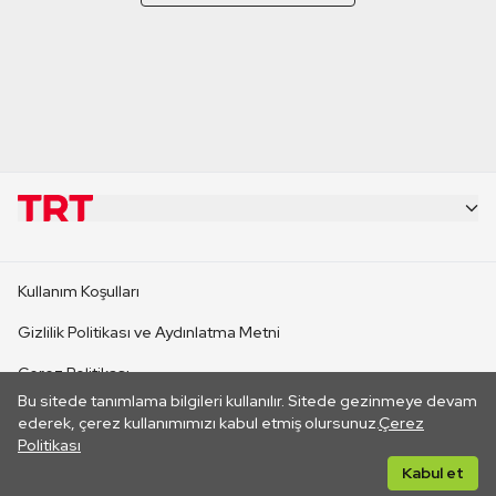
KURUMSAL
Kullanım Koşulları
KANAL SİTELERİ
Gizlilik Politikası ve Aydınlatma Metni
Çerez Politikası
SİTELER
Bu sitede tanımlama bilgileri kullanılır. Sitede gezinmeye devam
İletişim
ederek, çerez kullanımımızı kabul etmiş olursunuz.
Çerez
Politikası
CANLI YAYINLAR
Her hakkı saklıdır. ©2026 TRT. Bağlantı yoluyla gidilen dış
Kabul et
sitelerin içeriklerinden TRT sorumlu değildir.