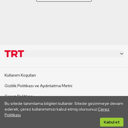
KURUMSAL
Kullanım Koşulları
KANAL SİTELERİ
Gizlilik Politikası ve Aydınlatma Metni
Çerez Politikası
SİTELER
Bu sitede tanımlama bilgileri kullanılır. Sitede gezinmeye devam
İletişim
ederek, çerez kullanımımızı kabul etmiş olursunuz.
Çerez
Politikası
CANLI YAYINLAR
Her hakkı saklıdır. ©2026 TRT. Bağlantı yoluyla gidilen dış
Kabul et
sitelerin içeriklerinden TRT sorumlu değildir.