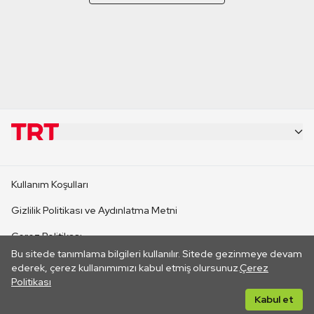
KURUMSAL
Kullanım Koşulları
KANAL SİTELERİ
Gizlilik Politikası ve Aydınlatma Metni
Çerez Politikası
SİTELER
Bu sitede tanımlama bilgileri kullanılır. Sitede gezinmeye devam
İletişim
ederek, çerez kullanımımızı kabul etmiş olursunuz.
Çerez
Politikası
CANLI YAYINLAR
Her hakkı saklıdır. ©2026 TRT. Bağlantı yoluyla gidilen dış
Kabul et
sitelerin içeriklerinden TRT sorumlu değildir.