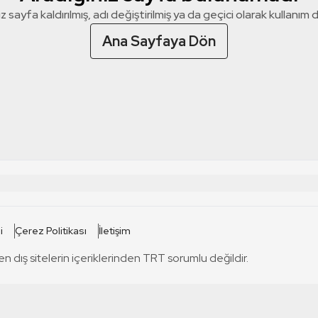
z sayfa kaldırılmış, adı değiştirilmiş ya da geçici olarak kullanım dış
Ana Sayfaya Dön
 SİTELERİ
SİTELER
i
Çerez Politikası
İletişim
TRT Kürdi
tabii
T
en dış sitelerin içeriklerinden TRT sorumlu değildir.
TRT World
TRT Dinle
T
sel
TRT Arabi
Engelsiz TRT
T
r
TRT Eba İlkokul
TRT 12 Punto
T