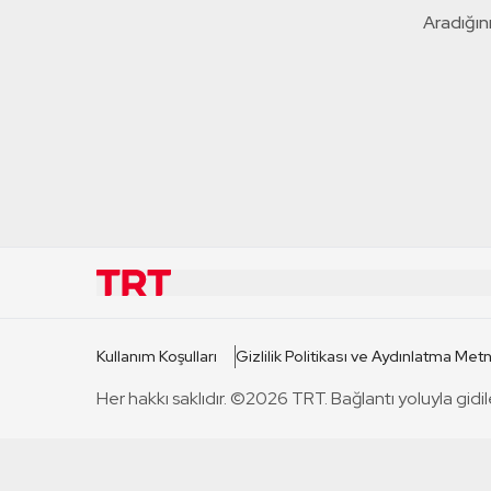
Aradığını
KURUMSAL
KANAL
Kullanım Koşulları
Gizlilik Politikası ve Aydınlatma Metn
TRT Hakkında
TRT 1
Her hakkı saklıdır. ©2026 TRT. Bağlantı yoluyla gidil
Mevzuat
TRT 2
Basın Açıklamaları
TRT Belge
Bize Ulaşın
TRT Habe