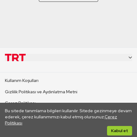
KURUMSAL
Kullanım Koşulları
KANAL SİTELERİ
Gizlilik Politikası ve Aydınlatma Metni
Çerez Politikası
SİTELER
Bu sitede tanımlama bilgileri kullanılır. Sitede gezinmeye devam
İletişim
ederek, çerez kullanımımızı kabul etmiş olursunuz.
Çerez
Politikası
CANLI YAYINLAR
Her hakkı saklıdır. ©2026 TRT. Bağlantı yoluyla gidilen dış
Kabul et
sitelerin içeriklerinden TRT sorumlu değildir.