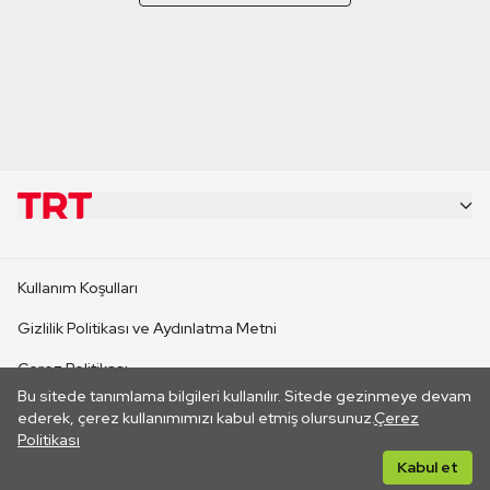
KURUMSAL
Kullanım Koşulları
KANAL SİTELERİ
Gizlilik Politikası ve Aydınlatma Metni
Çerez Politikası
SİTELER
Bu sitede tanımlama bilgileri kullanılır. Sitede gezinmeye devam
İletişim
ederek, çerez kullanımımızı kabul etmiş olursunuz.
Çerez
Politikası
CANLI YAYINLAR
Her hakkı saklıdır. ©2026 TRT. Bağlantı yoluyla gidilen dış
Kabul et
sitelerin içeriklerinden TRT sorumlu değildir.