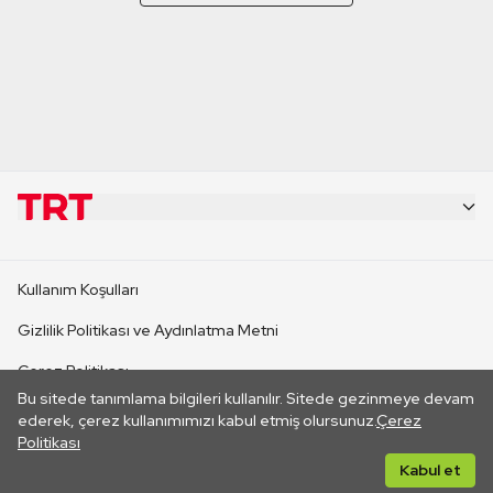
KURUMSAL
Kullanım Koşulları
KANAL SİTELERİ
Gizlilik Politikası ve Aydınlatma Metni
Çerez Politikası
SİTELER
Bu sitede tanımlama bilgileri kullanılır. Sitede gezinmeye devam
İletişim
ederek, çerez kullanımımızı kabul etmiş olursunuz.
Çerez
Politikası
CANLI YAYINLAR
Her hakkı saklıdır. ©2026 TRT. Bağlantı yoluyla gidilen dış
Kabul et
sitelerin içeriklerinden TRT sorumlu değildir.