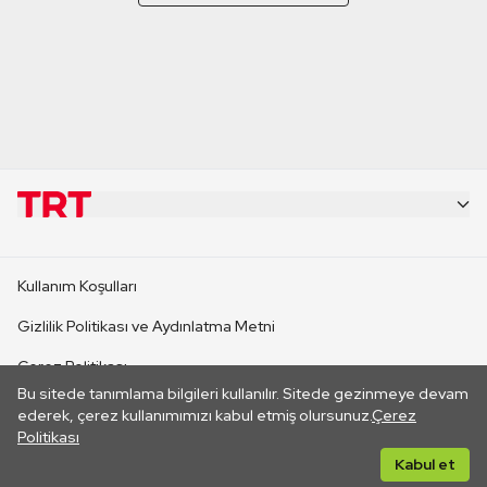
KURUMSAL
Kullanım Koşulları
KANAL SİTELERİ
Gizlilik Politikası ve Aydınlatma Metni
Çerez Politikası
SİTELER
Bu sitede tanımlama bilgileri kullanılır. Sitede gezinmeye devam
İletişim
ederek, çerez kullanımımızı kabul etmiş olursunuz.
Çerez
Politikası
CANLI YAYINLAR
Her hakkı saklıdır. ©2026 TRT. Bağlantı yoluyla gidilen dış
Kabul et
sitelerin içeriklerinden TRT sorumlu değildir.