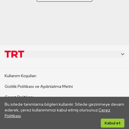
KURUMSAL
Kullanım Koşulları
KANAL SİTELERİ
Gizlilik Politikası ve Aydınlatma Metni
Çerez Politikası
SİTELER
Bu sitede tanımlama bilgileri kullanılır. Sitede gezinmeye devam
İletişim
ederek, çerez kullanımımızı kabul etmiş olursunuz.
Çerez
Politikası
CANLI YAYINLAR
Her hakkı saklıdır. ©2026 TRT. Bağlantı yoluyla gidilen dış
Kabul et
sitelerin içeriklerinden TRT sorumlu değildir.