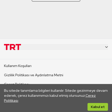
KURUMSAL
Kullanım Koşulları
KANAL SİTELERİ
Gizlilik Politikası ve Aydınlatma Metni
Çerez Politikası
SİTELER
Bu sitede tanımlama bilgileri kullanılır. Sitede gezinmeye devam
İletişim
ederek, çerez kullanımımızı kabul etmiş olursunuz.
Çerez
Politikası
CANLI YAYINLAR
Her hakkı saklıdır. ©2026 TRT. Bağlantı yoluyla gidilen dış
Kabul et
sitelerin içeriklerinden TRT sorumlu değildir.