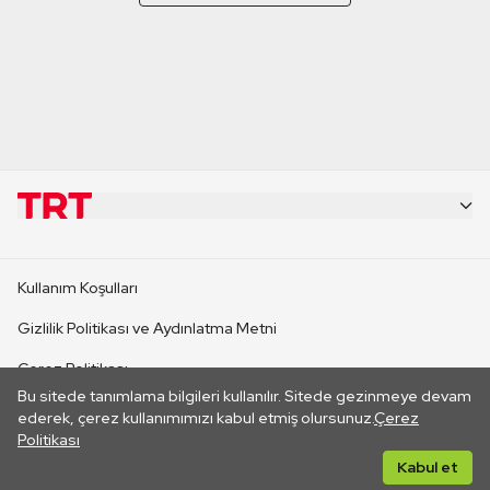
KURUMSAL
Kullanım Koşulları
KANAL SİTELERİ
Gizlilik Politikası ve Aydınlatma Metni
Çerez Politikası
SİTELER
Bu sitede tanımlama bilgileri kullanılır. Sitede gezinmeye devam
İletişim
ederek, çerez kullanımımızı kabul etmiş olursunuz.
Çerez
Politikası
CANLI YAYINLAR
Her hakkı saklıdır. ©2026 TRT. Bağlantı yoluyla gidilen dış
Kabul et
sitelerin içeriklerinden TRT sorumlu değildir.