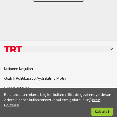
KURUMSAL
Kullanım Koşulları
KANAL SİTELERİ
Gizlilik Politikası ve Aydınlatma Metni
Çerez Politikası
SİTELER
Bu sitede tanımlama bilgileri kullanılır. Sitede gezinmeye devam
İletişim
ederek, çerez kullanımımızı kabul etmiş olursunuz.
Çerez
Politikası
CANLI YAYINLAR
Her hakkı saklıdır. ©2026 TRT. Bağlantı yoluyla gidilen dış
Kabul et
sitelerin içeriklerinden TRT sorumlu değildir.