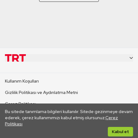
KURUMSAL
Kullanım Koşulları
KANAL SİTELERİ
Gizlilik Politikası ve Aydınlatma Metni
Çerez Politikası
SİTELER
Bu sitede tanımlama bilgileri kullanılır. Sitede gezinmeye devam
İletişim
ederek, çerez kullanımımızı kabul etmiş olursunuz.
Çerez
Politikası
CANLI YAYINLAR
Her hakkı saklıdır. ©2026 TRT. Bağlantı yoluyla gidilen dış
Kabul et
sitelerin içeriklerinden TRT sorumlu değildir.