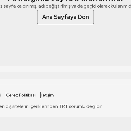
z sayfa kaldırılmış, adı değiştirilmiş ya da geçici olarak kullanım dış
Ana Sayfaya Dön
 SİTELERİ
SİTELER
i
Çerez Politikası
İletişim
TRT Kürdi
tabii
T
en dış sitelerin içeriklerinden TRT sorumlu değildir.
TRT World
TRT Dinle
T
sel
TRT Arabi
Engelsiz TRT
T
r
TRT Eba İlkokul
TRT 12 Punto
T