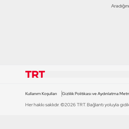
Aradığını
KURUMSAL
KANAL
Kullanım Koşulları
Gizlilik Politikası ve Aydınlatma Metn
TRT Hakkında
TRT 1
Her hakkı saklıdır. ©2026 TRT. Bağlantı yoluyla gidil
Mevzuat
TRT 2
Basın Açıklamaları
TRT Belge
Bize Ulaşın
TRT Habe