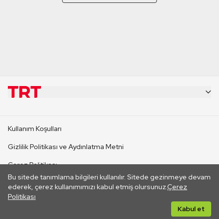
KURUMSAL
Kullanım Koşulları
KANAL SİTELERİ
Gizlilik Politikası ve Aydınlatma Metni
Çerez Politikası
SİTELER
Bu sitede tanımlama bilgileri kullanılır. Sitede gezinmeye devam
İletişim
ederek, çerez kullanımımızı kabul etmiş olursunuz.
Çerez
Politikası
CANLI YAYINLAR
Her hakkı saklıdır. ©2026 TRT. Bağlantı yoluyla gidilen dış
Kabul et
sitelerin içeriklerinden TRT sorumlu değildir.