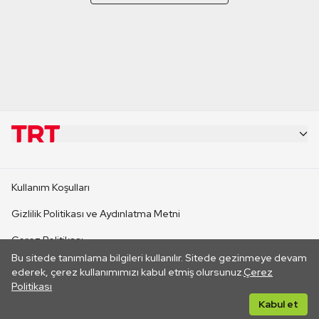
KURUMSAL
Kullanım Koşulları
KANAL SİTELERİ
Gizlilik Politikası ve Aydınlatma Metni
Çerez Politikası
SİTELER
Bu sitede tanımlama bilgileri kullanılır. Sitede gezinmeye devam
İletişim
ederek, çerez kullanımımızı kabul etmiş olursunuz.
Çerez
Politikası
CANLI YAYINLAR
Her hakkı saklıdır. ©2026 TRT. Bağlantı yoluyla gidilen dış
Kabul et
sitelerin içeriklerinden TRT sorumlu değildir.