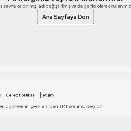
z sayfa kaldırılmış, adı değiştirilmiş ya da geçici olarak kullanım dış
Ana Sayfaya Dön
 SİTELERİ
SİTELER
i
Çerez Politikası
İletişim
TRT Kürdi
tabii
T
en dış sitelerin içeriklerinden TRT sorumlu değildir.
TRT World
TRT Dinle
T
sel
TRT Arabi
Engelsiz TRT
T
r
TRT Eba İlkokul
TRT 12 Punto
T