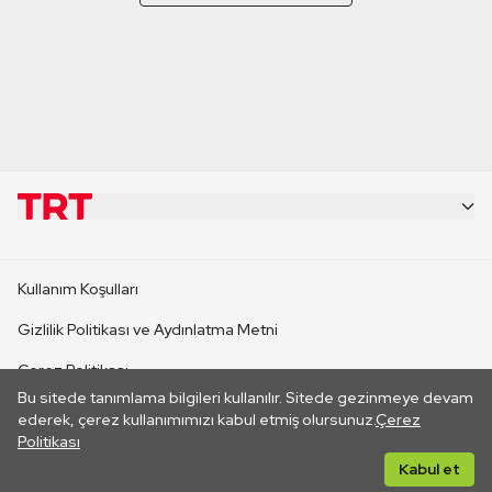
KURUMSAL
Kullanım Koşulları
KANAL SİTELERİ
Gizlilik Politikası ve Aydınlatma Metni
Çerez Politikası
SİTELER
Bu sitede tanımlama bilgileri kullanılır. Sitede gezinmeye devam
İletişim
ederek, çerez kullanımımızı kabul etmiş olursunuz.
Çerez
Politikası
CANLI YAYINLAR
Her hakkı saklıdır. ©2026 TRT. Bağlantı yoluyla gidilen dış
Kabul et
sitelerin içeriklerinden TRT sorumlu değildir.