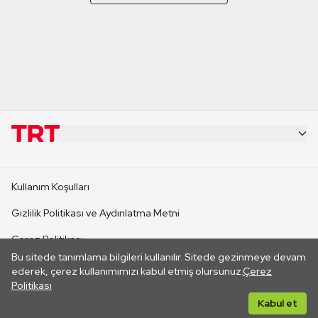
KURUMSAL
Kullanım Koşulları
KANAL SİTELERİ
Gizlilik Politikası ve Aydınlatma Metni
Çerez Politikası
SİTELER
Bu sitede tanımlama bilgileri kullanılır. Sitede gezinmeye devam
İletişim
ederek, çerez kullanımımızı kabul etmiş olursunuz.
Çerez
Politikası
CANLI YAYINLAR
Her hakkı saklıdır. ©2026 TRT. Bağlantı yoluyla gidilen dış
Kabul et
sitelerin içeriklerinden TRT sorumlu değildir.