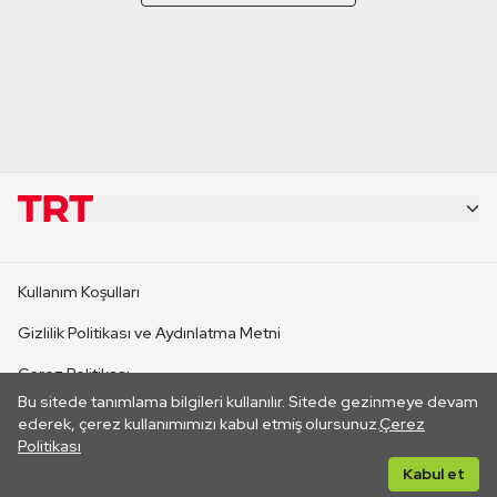
KURUMSAL
Kullanım Koşulları
KANAL SİTELERİ
Gizlilik Politikası ve Aydınlatma Metni
Çerez Politikası
SİTELER
Bu sitede tanımlama bilgileri kullanılır. Sitede gezinmeye devam
İletişim
ederek, çerez kullanımımızı kabul etmiş olursunuz.
Çerez
Politikası
CANLI YAYINLAR
Her hakkı saklıdır. ©2026 TRT. Bağlantı yoluyla gidilen dış
Kabul et
sitelerin içeriklerinden TRT sorumlu değildir.