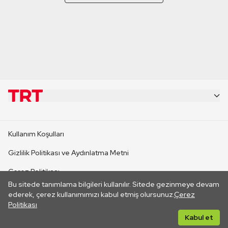
KURUMSAL
Kullanım Koşulları
KANAL SİTELERİ
Gizlilik Politikası ve Aydınlatma Metni
Çerez Politikası
SİTELER
Bu sitede tanımlama bilgileri kullanılır. Sitede gezinmeye devam
İletişim
ederek, çerez kullanımımızı kabul etmiş olursunuz.
Çerez
Politikası
CANLI YAYINLAR
Her hakkı saklıdır. ©2026 TRT. Bağlantı yoluyla gidilen dış
Kabul et
sitelerin içeriklerinden TRT sorumlu değildir.