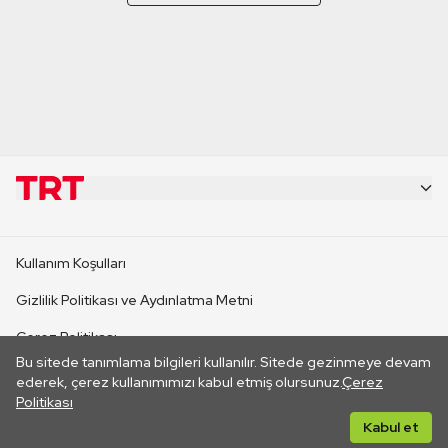
KURUMSAL
Kullanım Koşulları
KANAL SİTELERİ
Gizlilik Politikası ve Aydınlatma Metni
Çerez Politikası
SİTELER
Bu sitede tanımlama bilgileri kullanılır. Sitede gezinmeye devam
İletişim
ederek, çerez kullanımımızı kabul etmiş olursunuz.
Çerez
Politikası
CANLI YAYINLAR
Her hakkı saklıdır. ©2026 TRT. Bağlantı yoluyla gidilen dış
Kabul et
sitelerin içeriklerinden TRT sorumlu değildir.