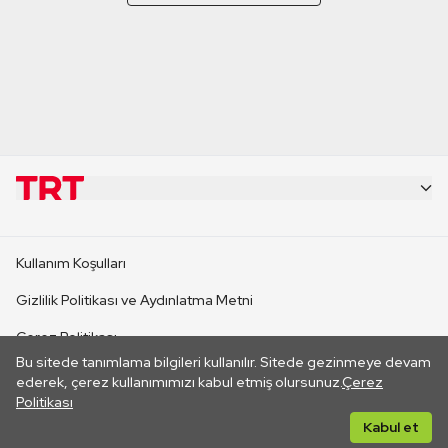
KURUMSAL
Kullanım Koşulları
KANAL SİTELERİ
Gizlilik Politikası ve Aydınlatma Metni
Çerez Politikası
SİTELER
Bu sitede tanımlama bilgileri kullanılır. Sitede gezinmeye devam
İletişim
ederek, çerez kullanımımızı kabul etmiş olursunuz.
Çerez
Politikası
CANLI YAYINLAR
Her hakkı saklıdır. ©2026 TRT. Bağlantı yoluyla gidilen dış
Kabul et
sitelerin içeriklerinden TRT sorumlu değildir.