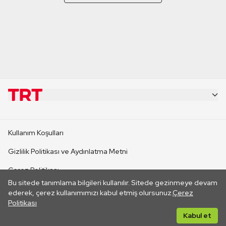
KURUMSAL
Kullanım Koşulları
KANAL SİTELERİ
Gizlilik Politikası ve Aydınlatma Metni
Çerez Politikası
SİTELER
Bu sitede tanımlama bilgileri kullanılır. Sitede gezinmeye devam
İletişim
ederek, çerez kullanımımızı kabul etmiş olursunuz.
Çerez
Politikası
CANLI YAYINLAR
Her hakkı saklıdır. ©2026 TRT. Bağlantı yoluyla gidilen dış
Kabul et
sitelerin içeriklerinden TRT sorumlu değildir.