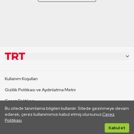
KURUMSAL
Kullanım Koşulları
KANAL SİTELERİ
Gizlilik Politikası ve Aydınlatma Metni
Çerez Politikası
SİTELER
Bu sitede tanımlama bilgileri kullanılır. Sitede gezinmeye devam
İletişim
ederek, çerez kullanımımızı kabul etmiş olursunuz.
Çerez
Politikası
CANLI YAYINLAR
Her hakkı saklıdır. ©2026 TRT. Bağlantı yoluyla gidilen dış
Kabul et
sitelerin içeriklerinden TRT sorumlu değildir.