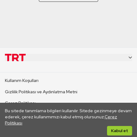
KURUMSAL
Kullanım Koşulları
KANAL SİTELERİ
Gizlilik Politikası ve Aydınlatma Metni
Çerez Politikası
SİTELER
Bu sitede tanımlama bilgileri kullanılır. Sitede gezinmeye devam
İletişim
ederek, çerez kullanımımızı kabul etmiş olursunuz.
Çerez
Politikası
CANLI YAYINLAR
Her hakkı saklıdır. ©2026 TRT. Bağlantı yoluyla gidilen dış
Kabul et
sitelerin içeriklerinden TRT sorumlu değildir.