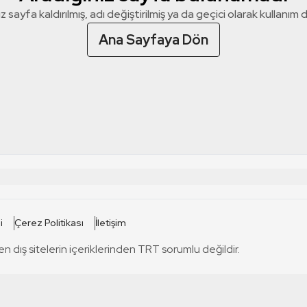
z sayfa kaldırılmış, adı değiştirilmiş ya da geçici olarak kullanım dış
Ana Sayfaya Dön
 SİTELERİ
SİTELER
i
Çerez Politikası
İletişim
TRT Kürdi
tabii
T
en dış sitelerin içeriklerinden TRT sorumlu değildir.
TRT World
TRT Dinle
T
sel
TRT Arabi
Engelsiz TRT
T
r
TRT Eba İlkokul
TRT 12 Punto
T