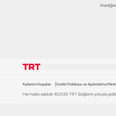
Aradığını
KURUMSAL
KANAL
Kullanım Koşulları
Gizlilik Politikası ve Aydınlatma Metn
TRT Hakkında
TRT 1
Her hakkı saklıdır. ©2026 TRT. Bağlantı yoluyla gidil
Mevzuat
TRT 2
Basın Açıklamaları
TRT Belge
Bize Ulaşın
TRT Habe