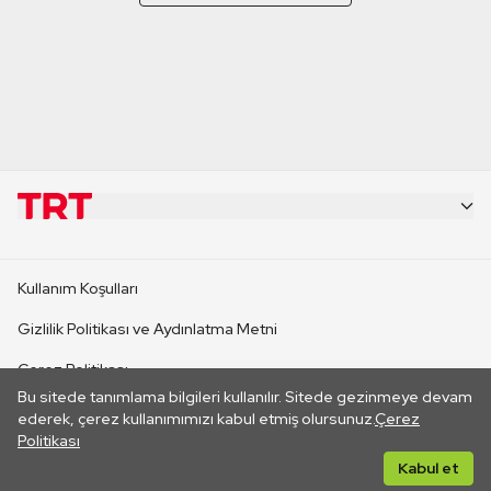
KURUMSAL
Kullanım Koşulları
KANAL SİTELERİ
Gizlilik Politikası ve Aydınlatma Metni
Çerez Politikası
SİTELER
Bu sitede tanımlama bilgileri kullanılır. Sitede gezinmeye devam
İletişim
ederek, çerez kullanımımızı kabul etmiş olursunuz.
Çerez
Politikası
CANLI YAYINLAR
Her hakkı saklıdır. ©2026 TRT. Bağlantı yoluyla gidilen dış
Kabul et
sitelerin içeriklerinden TRT sorumlu değildir.